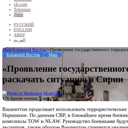
vk.com
Telegram
Дзен
РУССКИЙ
ENGLISH
АВАР
العربية
Main
/
Ближний Восток
/
«Проявление государственного террори
Ближний Восток
Мир
«Проявление государственног
раскачать ситуацию в Сирии
Moderator
21.03.2023
176
Время чтения: 5 мин.
Вашингтон продолжает использовать террористические
Нарышкин. По данным СВР, в ближайшее время боевик
комплексы TOW и NLAW. Руководство боевиками будут
экспертов, таким образом Вашингтон стремится увели