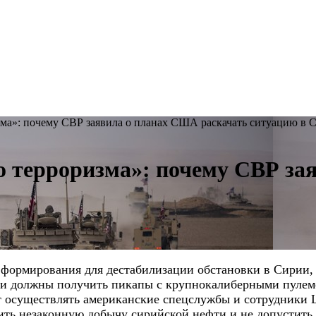
зма»: почему СВР заявила о планах США раскачать ситуацию в 
о терроризма»: почему СВР з
 формирования для дестабилизации
обстановки в Сирии,
и должны получить пикапы с крупнокалиберными пулем
 осуществлять американские спецслужбы и сотрудники
чить незаконную добычу сирийской нефти и не допустит