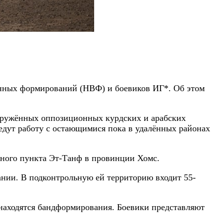
нных формирований (НВФ) и боевиков ИГ*. Об этом
оружённых оппозиционных курдских и арабских
ведут работу с остающимися пока в удалённых районах
нного пункта Эт-Танф в провинции Хомс.
ании. В подконтрольную ей территорию входит 55-
находятся бандформирования. Боевики представляют