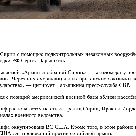
Сирии с помощью подконтрольных незаконных вооружё
ведки РФ Сергея Нарышкина.
азываемой «Армии свободной Сирии» — конгломерату во
траны. Через них американцы и их британские союзники 
ударства», — цитирует Нарышкина пресс-служба СВР.
ся с позиций американской военной базы вблизи населё
нф располагается на стыке границ Сирии, Ирака и Иорд
риалах военного ведомства.
нфа оккупирована ВС США. Кроме того, в этом районе 
я США для провокаций против сирийской армии.