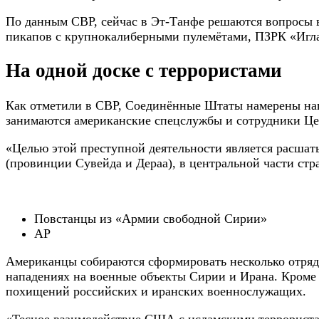
По данным СВР, сейчас в Эт-Танфе решаются вопросы 
пикапов с крупнокалиберными пулемётами, ПЗРК «Иг
На одной доске с террористами
Как отметили в СВР, Соединённые Штаты намерены нап
занимаются американские спецслужбы и сотрудники Ц
«Целью этой преступной деятельности является расшат
(провинции Сувейда и Дераа), в центральной части стр
Повстанцы из «Армии свободной Сирии»
AP
Американцы собираются сформировать несколько отрядо
нападениях на военные объекты Сирии и Ирана. Кроме т
похищений российских и иранских военнослужащих.
«Тесное взаимодействие США с исламскими террористам