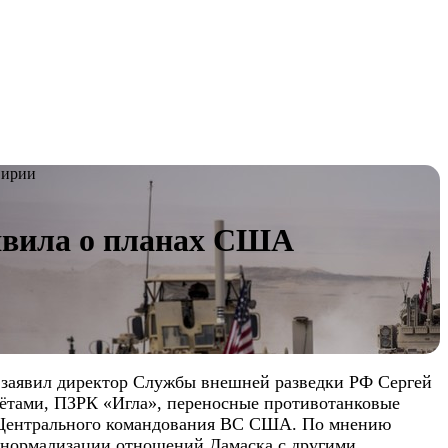
Сирии
аявила о планах США
 заявил директор Службы внешней разведки РФ Сергей
ётами, ПЗРК «Игла», переносные противотанковые
 Центрального командования ВС США. По мнению
ь нормализации отношений Дамаска с другими