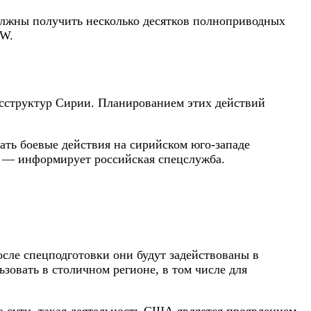
олжны получить несколько десятков полноприводных
AW.
сструктур Сирии. Планированием этих действий
ать боевые действия на сирийском юго-западе
», — информирует российская спецслужба.
сле спецподготовки они будут задействованы в
зовать в столичном регионе, в том числе для
о сути, такая деятельность США является проявлением