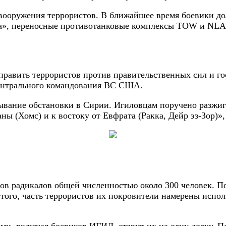
вооружения террористов. В ближайшее время боевики д
ла», переносные противотанковые комплексы TOW и NL
равить террористов против правительственных сил и го
ентрального командования ВС США.
ывание обстановки в Сирии. Игиловцам поручено разжиг
аны (Хомс) и к востоку от Евфрата (Ракка, Дейр эз-Зор)
в радикалов общей численностью около 300 человек. По
ого, часть террористов их покровители намерены исполь
и, включая боевиков ИГИЛ, ставит их на одну доску. П