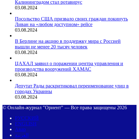
Калининградом стал ротавирус
03.08.2024
Посольство США призвало своих граждан покинуть
Ливан на «любом доступном» рейсе
03.08.2024
В Берлине на акцию в поддержку мира с Россией
вышли не менее 20 тысяч человек
03.08.2024
ЦАХАЛ заявил о поражении центра управления и
производства вооружений ХАМАС
03.08.2024
Депутат Рады раскритиковал переименование улиц в
городах Украины
03.08.2024
© Онлайн-журнал "Ориент" — Все права защищены 2026
РУССКИЙ
ENGLISH
Авар
العربية