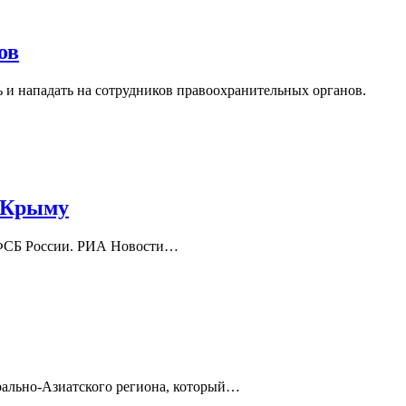
ов
 и нападать на сотрудников правоохранительных органов.
в Крыму
в ФСБ России. РИА Новости…
рально-Азиатского региона, который…