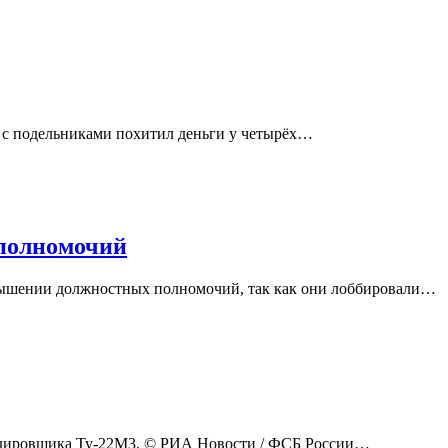
 с подельниками похитил деньги у четырёх…
 полномочий
евышении должностных полномочий, так как они лоббировали…
бардировщика Ту-22М3. © РИА Новости / ФСБ России…