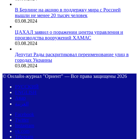
В Берлине на акцию в поддержку мира с Россией
вышли не менее 20 тысяч человек
03.08.2024
ЦАХАЛ заявил о поражении центра управления и
производства вооружений ХАМАС
03.08.2024
Депутат Рады раскритиковал переименование улиц в
городах Украины
03.08.2024
© Онлайн-журнал "Ориент" — Все права защищены 2026
РУССКИЙ
ENGLISH
Авар
العربية
Facebook
Twitter
Instagram
vk.com
Telegram