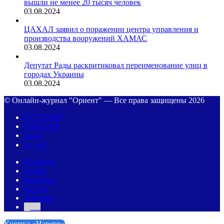
вышли не менее 20 тысяч человек
03.08.2024
ЦАХАЛ заявил о поражении центра управления и
производства вооружений ХАМАС
03.08.2024
Депутат Рады раскритиковал переименование улиц в
городах Украины
03.08.2024
© Онлайн-журнал "Ориент" — Все права защищены 2026
РУССКИЙ
ENGLISH
Авар
العربية
Facebook
Twitter
Instagram
vk.com
Telegram
Дзен
Кнопка «Наверх»