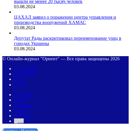
вышли не менее 20 тысяч человек
03.08.2024
ЦАХАЛ заявил о поражении центра управления и
производства вооружений ХАМАС
03.08.2024
Депутат Рады раскритиковал переименование улиц в
городах Украины
03.08.2024
© Онлайн-журнал "Ориент" — Все права защищены 2026
РУССКИЙ
ENGLISH
Авар
العربية
Facebook
Twitter
Instagram
vk.com
Telegram
Дзен
Кнопка «Наверх»