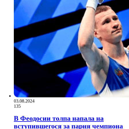
03.08.2024
135
В Феодосии толпа напала на
вступившегося за парня чемпиона