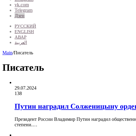
vk.com
Telegram
Дзен
РУССКИЙ
ENGLISH
АВАР
العربية
Main
/
Писатель
Писатель
29.07.2024
138
Путин наградил Солженицыну ордено
Президент России Владимир Путин наградил общественно
степени.…