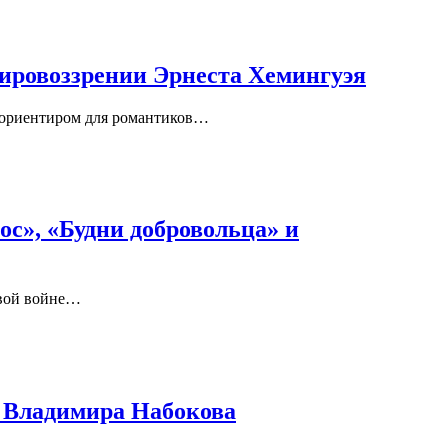
ировоззрении Эрнеста Хемингуэя
, ориентиром для романтиков…
ос», «Будни добровольца» и
овой войне…
 Владимира Набокова