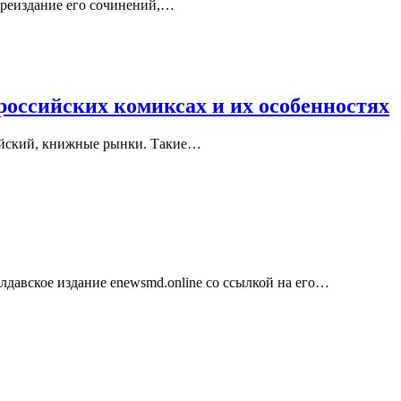
ереиздание его сочинений,…
российских комиксах и их особенностях
ийский, книжные рынки. Такие…
давское издание enewsmd.online со ссылкой на его…