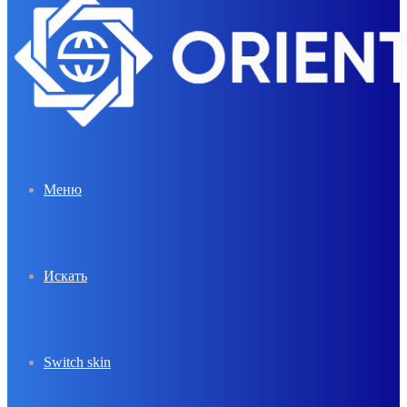
Меню
Искать
Switch skin