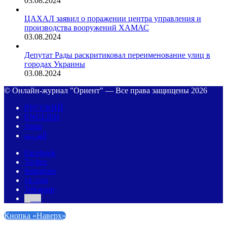
03.08.2024
ЦАХАЛ заявил о поражении центра управления и
производства вооружений ХАМАС
03.08.2024
Депутат Рады раскритиковал переименование улиц в
городах Украины
03.08.2024
© Онлайн-журнал "Ориент" — Все права защищены 2026
РУССКИЙ
ENGLISH
Авар
العربية
Facebook
Twitter
Instagram
vk.com
Telegram
Дзен
Кнопка «Наверх»