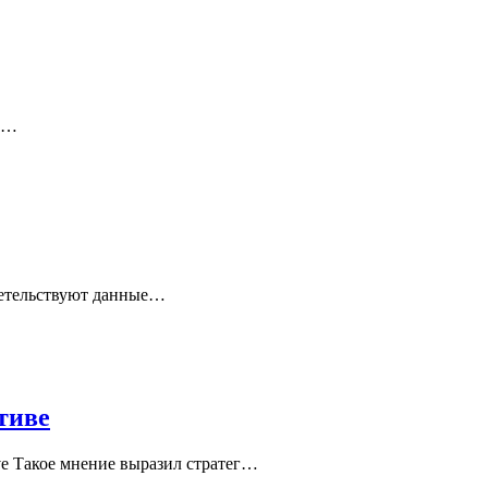
и.…
детельствуют данные…
тиве
ve Такое мнение выразил стратег…