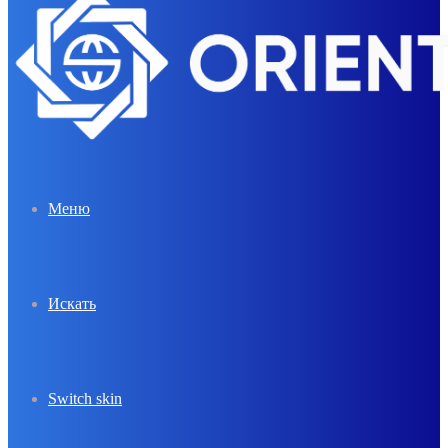
Меню
Искать
Switch skin