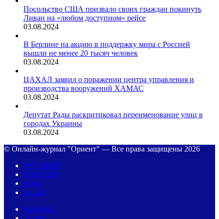
Посольство США призвало своих граждан покинуть
Ливан на «любом доступном» рейсе
03.08.2024
В Берлине на акцию в поддержку мира с Россией
вышли не менее 20 тысяч человек
03.08.2024
ЦАХАЛ заявил о поражении центра управления и
производства вооружений ХАМАС
03.08.2024
Депутат Рады раскритиковал переименование улиц в
городах Украины
03.08.2024
© Онлайн-журнал "Ориент" — Все права защищены 2026
РУССКИЙ
ENGLISH
Авар
العربية
Facebook
Twitter