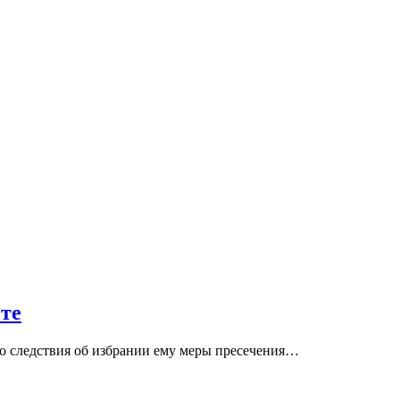
сте
во следствия об избрании ему меры пресечения…