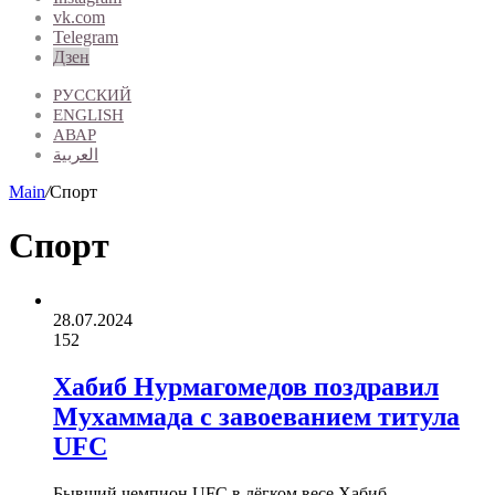
vk.com
Telegram
Дзен
РУССКИЙ
ENGLISH
АВАР
العربية
Main
/
Спорт
Спорт
28.07.2024
152
Хабиб Нурмагомедов поздравил
Мухаммада с завоеванием титула
UFC
Бывший чемпион UFC в лёгком весе Хабиб