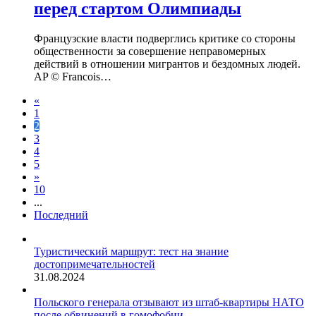
перед стартом Олимпиады
Французские власти подверглись критике со стороны
общественности за совершение неправомерных
действий в отношении мигрантов и бездомных людей.
AP © Francois…
«
1
2
3
4
5
»
10
...
Последний
Туристический маршрут: тест на знание
достопримечательностей
31.08.2024
Польского генерала отзывают из штаб-квартиры НАТО
после обвинений в гомофобии