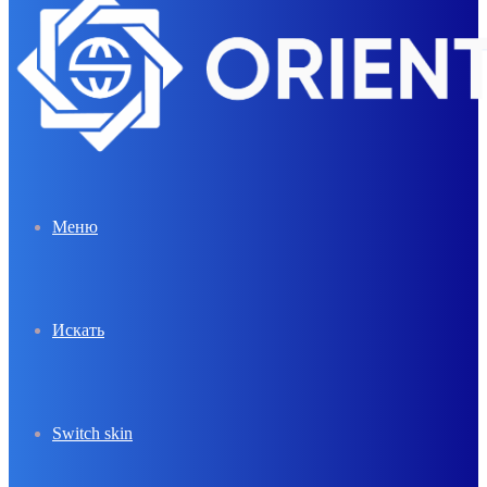
Меню
Искать
Switch skin