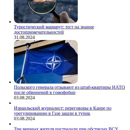
Туристический маршрут: тест на знание
достопримечательностей
31.08.2024
Польского генерала отзывают из штаб-квартиры НАТО
после обвинений в гомофобии
03.08.2024
Израильский журналист: переговоры в Каире по
урегулированию в Газе зашли в тупик
03.08.2024
Три мирных жителя пострадали при обстрелах ВСУ