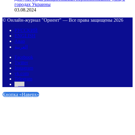
городах Украины
03.08.2024
© Онлайн-журнал "Ориент" — Все права защищены 2026
РУССКИЙ
ENGLISH
Авар
العربية
Facebook
Twitter
Instagram
vk.com
Telegram
Дзен
Кнопка «Наверх»