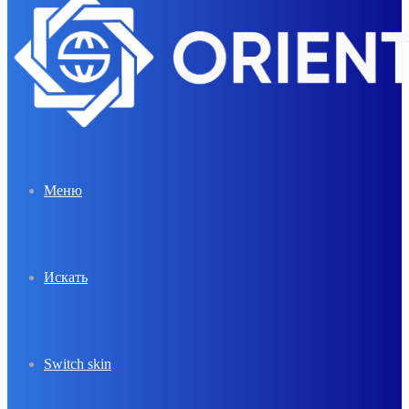
Меню
Искать
Switch skin