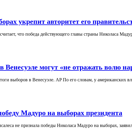
борах укрепит авторитет его правительс
 считает, что победа действующего главы страны Николаса Мад
в Венесуэле могут «не отражать волю на
ги выборов в Венесуэле. AP По его словам, у американских вл
победу Мадуро на выборах президента
салеса не признала победы Николаса Мадуро на выборах, заяв