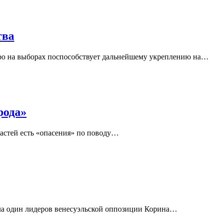
тва
уро на выборах поспособствует дальнейшему укреплению на…
рода»
астей есть «опасения» по поводу…
ила один лидеров венесуэльской оппозиции Корина…