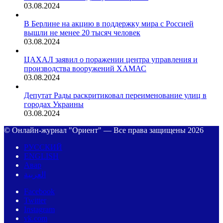
03.08.2024
В Берлине на акцию в поддержку мира с Россией
вышли не менее 20 тысяч человек
03.08.2024
ЦАХАЛ заявил о поражении центра управления и
производства вооружений ХАМАС
03.08.2024
Депутат Рады раскритиковал переименование улиц в
городах Украины
03.08.2024
© Онлайн-журнал "Ориент" — Все права защищены 2026
РУССКИЙ
ENGLISH
Авар
العربية
Facebook
Twitter
Instagram
vk.com