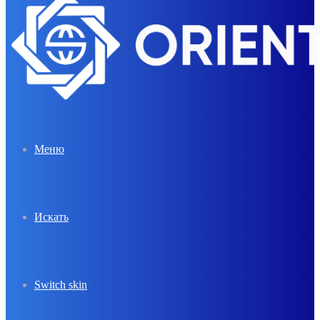
Меню
Искать
Switch skin