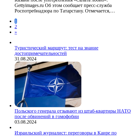
Gettyimages.ru Об этом сообщает пресс-служба
Роспотребнадзора по Татарстану. Отмечается,…
1
2
»
Туристический маршрут: тест на знание
достопримечательностей
31.08.2024
Польского генерала отзывают из штаб-квартиры НАТО
после обвинений в гомофобии
03.08.2024
Израильский журналист: переговоры в Каире по