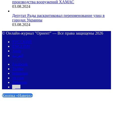
производства вооружений ХАМАС
03.08.2024
Депутат Рады раскритиковал переименование улиц в
городах Украины
03.08.2024
© Онлайн-журнал "Ориент" — Все права защищены 2026
РУССКИЙ
ENGLISH
Авар
العربية
Facebook
Twitter
Instagram
vk.com
Telegram
Дзен
Кнопка «Наверх»