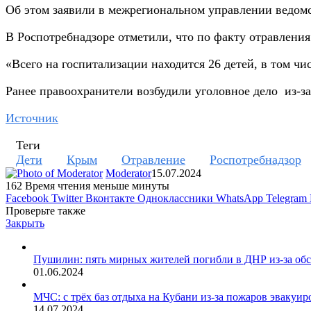
Об этом заявили в межрегиональном управлении ведом
В Роспотребнадзоре отметили, что по факту отравлени
«Всего на госпитализации находится 26 детей, в том 
Ранее правоохранители возбудили уголовное дело из-з
Источник
Теги
Дети
Крым
Отравление
Роспотребнадзор
Moderator
15.07.2024
162
Время чтения меньше минуты
Facebook
Twitter
Вконтакте
Одноклассники
WhatsApp
Telegram
Проверьте также
Закрыть
Пушилин: пять мирных жителей погибли в ДНР из-за об
01.06.2024
МЧС: с трёх баз отдыха на Кубани из-за пожаров эвакуир
14.07.2024