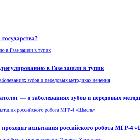
 государства?
ю в Газе зашли в тупик
урегулированию в Газе зашли в тупик
заболеваниях зубов и передовых методиках лечения
матолог — о заболеваниях зубов и передовых метод
пытания российского робота МГР-4 «Шмель»
Ф проходят испытания российского робота МГР-4 
х приёмах и мировоззрении Эрнеста Хемингуэя