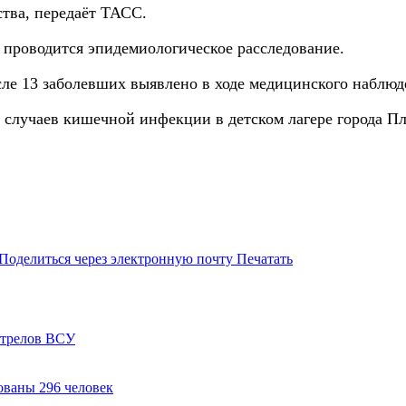
ства, передаёт ТАСС.
я проводится эпидемиологическое расследование.
числе 13 заболевших выявлено в ходе медицинского набл
а случаев кишечной инфекции в детском лагере города П
Поделиться через электронную почту
Печатать
стрелов ВСУ
ованы 296 человек