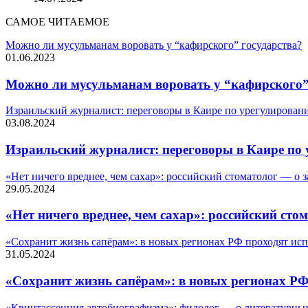
САМОЕ ЧИТАЕМОЕ
Можно ли мусульманам воровать у “кафирского” государства?
01.06.2023
Можно ли мусульманам воровать у “кафирского”
Израильский журналист: переговоры в Каире по урегулировани
03.08.2024
Израильский журналист: переговоры в Каире по 
«Нет ничего вреднее, чем сахар»: российский стоматолог — о 
29.05.2024
«Нет ничего вреднее, чем сахар»: российский сто
«Сохранит жизнь сапёрам»: в новых регионах РФ проходят ис
31.05.2024
«Сохранит жизнь сапёрам»: в новых регионах Р
«Квинтэссенция автобиографизма»: филолог — о литературны