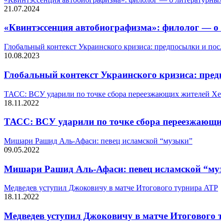
21.07.2024
«Квинтэссенция автобиографизма»: филолог — о
Глобальный контекст Украинского кризиса: предпосылки и пос
10.08.2023
Глобальный контекст Украинского кризиса: пред
ТАСС: ВСУ ударили по точке сбора переезжающих жителей Хе
18.11.2022
ТАСС: ВСУ ударили по точке сбора переезжающи
Мишари Рашид Аль-Афаси: певец исламской “музыки”
09.05.2022
Мишари Рашид Аль-Афаси: певец исламской “м
Медведев уступил Джоковичу в матче Итогового турнира ATP
18.11.2022
Медведев уступил Джоковичу в матче Итогового