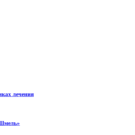
иках лечения
«Шмель»