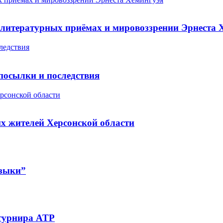
 литературных приёмах и мировоззрении Эрнеста 
ледствия
посылки и последствия
рсонской области
х жителей Херсонской области
узыки”
 турнира ATP