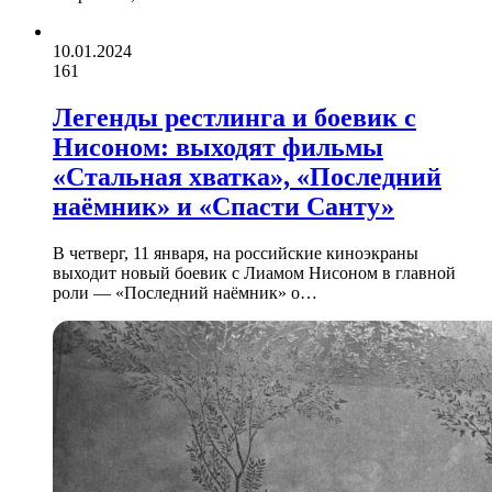
10.01.2024
161
Легенды рестлинга и боевик с
Нисоном: выходят фильмы
«Стальная хватка», «Последний
наёмник» и «Спасти Санту»
В четверг, 11 января, на российские киноэкраны
выходит новый боевик с Лиамом Нисоном в главной
роли — «Последний наёмник» о…