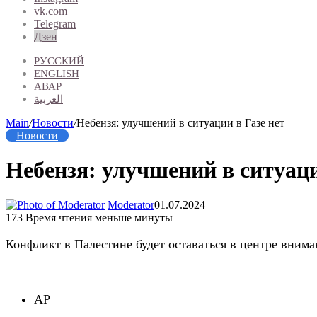
vk.com
Telegram
Дзен
РУССКИЙ
ENGLISH
АВАР
العربية
Main
/
Новости
/
Небензя: улучшений в ситуации в Газе нет
Новости
Небензя: улучшений в ситуаци
Moderator
01.07.2024
173
Время чтения меньше минуты
Конфликт в Палестине будет оставаться в центре вним
AP