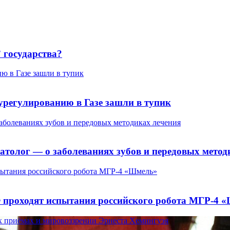
 государства?
ю в Газе зашли в тупик
урегулированию в Газе зашли в тупик
заболеваниях зубов и передовых методиках лечения
матолог — о заболеваниях зубов и передовых метод
пытания российского робота МГР-4 «Шмель»
Ф проходят испытания российского робота МГР-4 
х приёмах и мировоззрении Эрнеста Хемингуэя