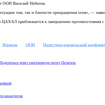
ри ООН Василий Небензя.
туации там, так и близости прекращения огня», — заяви
что ЦАХАЛ приближается к завершению противостояния
Израиль
ООН
Палестино-израильский конфлик
Поделиться через электронную почту
Печатать
 войной
тр иноагентов