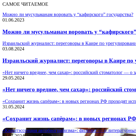
САМОЕ ЧИТАЕМОЕ
Можно ли мусульманам воровать у “кафирского” государства?
01.06.2023
Можно ли мусульманам воровать у “кафирского”
Израильский журналист: переговоры в Каире по урегулировани
03.08.2024
Израильский журналист: переговоры в Каире по 
«Нет ничего вреднее, чем сахар»: российский стоматолог — о 
29.05.2024
«Нет ничего вреднее, чем сахар»: российский сто
«Сохранит жизнь сапёрам»: в новых регионах РФ проходят ис
31.05.2024
«Сохранит жизнь сапёрам»: в новых регионах Р
«Квинтэссенция автобиографизма»: филолог — о литературны
21.07.2024