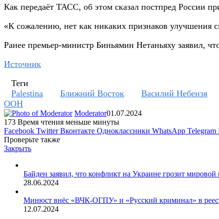
Как передаёт ТАСС, об этом сказал постпред России п
«К сожалению, нет как никаких признаков улучшения си
Ранее премьер-министр Биньямин Нетаньяху заявил, 
Источник
Теги
Palestina
Ближний Восток
Василий Небензя
ООН
Moderator
01.07.2024
173
Время чтения меньше минуты
Facebook
Twitter
Вконтакте
Одноклассники
WhatsApp
Telegram
Проверьте также
Закрыть
Байден заявил, что конфликт на Украине грозит мировой
28.06.2024
Минюст внёс «ВЧК-ОГПУ» и «Русский криминал» в реес
12.07.2024