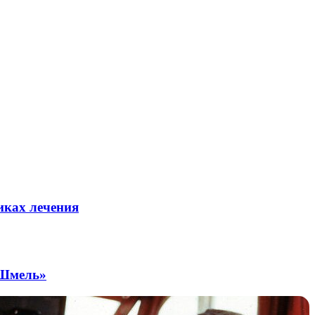
иках лечения
«Шмель»