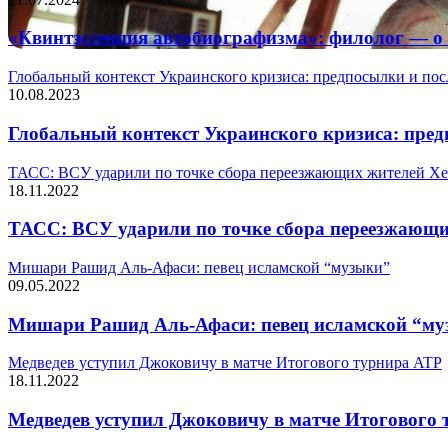
«Квинтэссенция автобиографизма»: филолог — о
Глобальный контекст Украинского кризиса: предпосылки и пос
10.08.2023
Глобальный контекст Украинского кризиса: пред
ТАСС: ВСУ ударили по точке сбора переезжающих жителей Хе
18.11.2022
ТАСС: ВСУ ударили по точке сбора переезжающи
Мишари Рашид Аль-Афаси: певец исламской “музыки”
09.05.2022
Мишари Рашид Аль-Афаси: певец исламской “м
Медведев уступил Джоковичу в матче Итогового турнира ATP
18.11.2022
Медведев уступил Джоковичу в матче Итогового