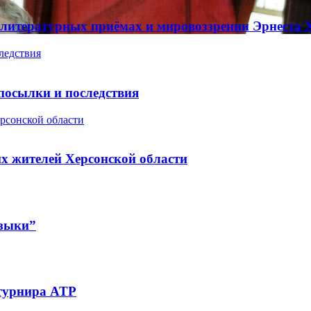
 литературных приёмах и мировоззрении Эрнеста 
ледствия
посылки и последствия
рсонской области
х жителей Херсонской области
узыки”
 турнира ATP