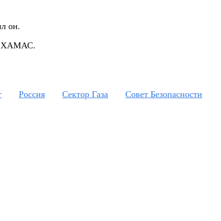
л он.
 с ХАМАС.
т
Россия
Сектор Газа
Совет Безопасности