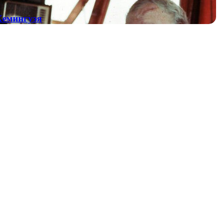
Хемингуэя