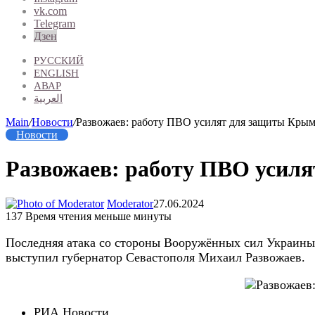
vk.com
Telegram
Дзен
РУССКИЙ
ENGLISH
АВАР
العربية
Main
/
Новости
/
Развожаев: работу ПВО усилят для защиты Крым
Новости
Развожаев: работу ПВО усиля
Moderator
27.06.2024
137
Время чтения меньше минуты
Последняя атака со стороны Вооружённых сил Украины
выступил губернатор Севастополя Михаил Развожаев.
РИА Новости