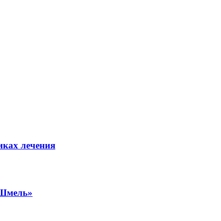
иках лечения
«Шмель»