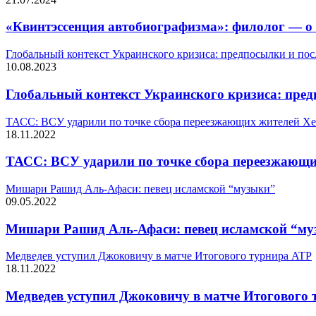
«Квинтэссенция автобиографизма»: филолог — о
Глобальный контекст Украинского кризиса: предпосылки и пос
10.08.2023
Глобальный контекст Украинского кризиса: пред
ТАСС: ВСУ ударили по точке сбора переезжающих жителей Хе
18.11.2022
ТАСС: ВСУ ударили по точке сбора переезжающи
Мишари Рашид Аль-Афаси: певец исламской “музыки”
09.05.2022
Мишари Рашид Аль-Афаси: певец исламской “м
Медведев уступил Джоковичу в матче Итогового турнира ATP
18.11.2022
Медведев уступил Джоковичу в матче Итогового