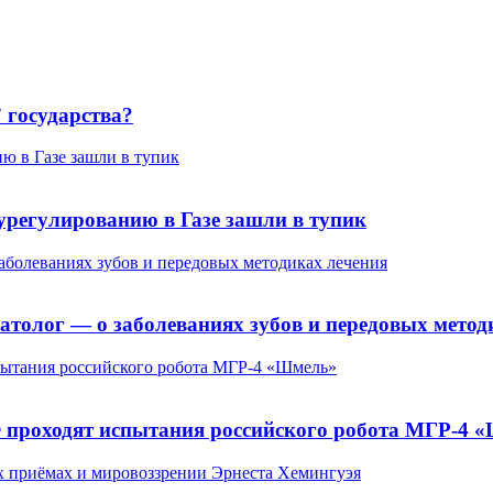
 государства?
ю в Газе зашли в тупик
урегулированию в Газе зашли в тупик
заболеваниях зубов и передовых методиках лечения
матолог — о заболеваниях зубов и передовых метод
пытания российского робота МГР-4 «Шмель»
Ф проходят испытания российского робота МГР-4 
х приёмах и мировоззрении Эрнеста Хемингуэя