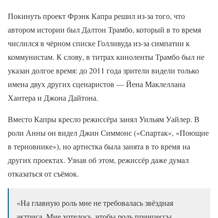
Покинуть проект Фрэнк Капра решил из-за того, что
автором истории был Далтон Трамбо, который в то время
числился в чёрном списке Голливуда из-за симпатии к
коммунистам. К слову, в титрах киноленты Трамбо был не
указан долгое время: до 2011 года зрители видели только
имена двух других сценаристов — Йена Маклеллана
Хантера и Джона Дайтона.
Вместо Капры кресло режиссёра занял Уильям Уайлер. В
роли Анны он видел Джин Симмонс («Спартак», «Поющие
в терновнике»), но артистка была занята в то время на
других проектах. Узнав об этом, режиссёр даже думал
отказаться от съёмок.
«На главную роль мне не требовалась звёздная
актриса. Мне хотелось, чтобы роль принцессы