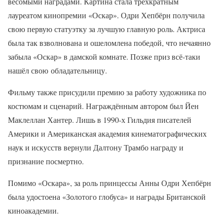
весомыми наградами. Картина стала трёхкратным
лауреатом кинопремии «Оскар». Одри Хепбёрн получила
свою первую статуэтку за лучшую главную роль. Актриса
была так взволнована и ошеломлена победой, что нечаянно
забыла «Оскар» в дамской комнате. Позже приз всё-таки
нашёл свою обладательницу.
Фильму также присудили премию за работу художника по
костюмам и сценарий. Награждённым автором был Йен
Маклеллан Хантер. Лишь в 1990-х Гильдия писателей
Америки и Американская академия кинематографических
наук и искусств вернули Далтону Трамбо награду и
признание посмертно.
Помимо «Оскара», за роль принцессы Анны Одри Хепбёрн
была удостоена «Золотого глобуса» и награды Британской
киноакадемии.