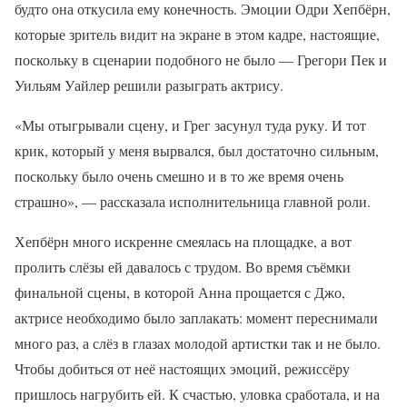
будто она откусила ему конечность. Эмоции Одри Хепбёрн,
которые зритель видит на экране в этом кадре, настоящие,
поскольку в сценарии подобного не было — Грегори Пек и
Уильям Уайлер решили разыграть актрису.
«Мы отыгрывали сцену, и Грег засунул туда руку. И тот
крик, который у меня вырвался, был достаточно сильным,
поскольку было очень смешно и в то же время очень
страшно», — рассказала исполнительница главной роли.
Хепбёрн много искренне смеялась на площадке, а вот
пролить слёзы ей давалось с трудом. Во время съёмки
финальной сцены, в которой Анна прощается с Джо,
актрисе необходимо было заплакать: момент переснимали
много раз, а слёз в глазах молодой артистки так и не было.
Чтобы добиться от неё настоящих эмоций, режиссёру
пришлось нагрубить ей. К счастью, уловка сработала, и на