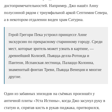
достопримечательностей. Например, Джо нашёл Анну
полусонной рядом с триумфальной аркой Септимия Севера,
а в некотором отдалении виден храм Сатурна.
Герой Грегори Пека устроил принцессе Анне
экскурсию по прекрасному старинному городу. Среди
мест, которые зритель может узнать в картине, —
древнейший Колизей, Пьяцца-делла-Ротонда и
Пантеон, Испанская лестница, Палаццо Колонна,
знаменитый фонтан Треви, Пьяцца Венеция и многие
другие.
Один из забавных эпизодов на съёмках произошёл у
античной плиты «Уста Истины», когда Джо засунул руку в
статую и, спрятав кисть в рукав пиджака, притворился,