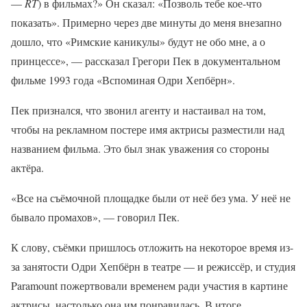
—
RT
) в фильмах?» Он сказал: «Позволь тебе кое-что
показать». Примерно через две минуты до меня внезапно
дошло, что «Римские каникулы» будут не обо мне, а о
принцессе», — рассказал Грегори Пек в документальном
фильме 1993 года «Вспоминая Одри Хепбёрн».
Пек признался, что звонил агенту и настаивал на том,
чтобы на рекламном постере имя актрисы разместили над
названием фильма. Это был знак уважения со стороны
актёра.
«Все на съёмочной площадке были от неё без ума. У неё не
бывало промахов», — говорил Пек.
К слову, съёмки пришлось отложить на некоторое время из-
за занятости Одри Хепбёрн в театре — и режиссёр, и студия
Paramount пожертвовали временем ради участия в картине
актрисы, настолько она им понравилась. В итоге