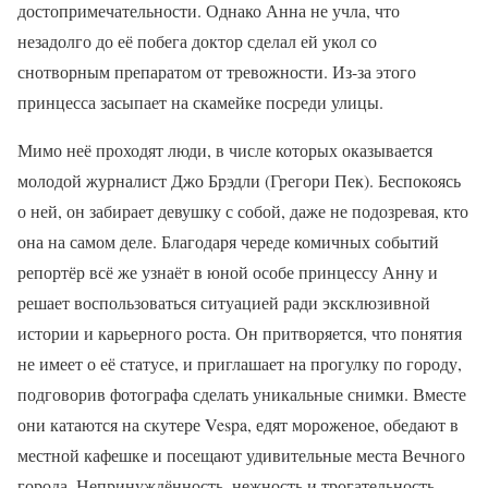
достопримечательности. Однако Анна не учла, что
незадолго до её побега доктор сделал ей укол со
снотворным препаратом от тревожности. Из-за этого
принцесса засыпает на скамейке посреди улицы.
Мимо неё проходят люди, в числе которых оказывается
молодой журналист Джо Брэдли (Грегори Пек). Беспокоясь
о ней, он забирает девушку с собой, даже не подозревая, кто
она на самом деле. Благодаря череде комичных событий
репортёр всё же узнаёт в юной особе принцессу Анну и
решает воспользоваться ситуацией ради эксклюзивной
истории и карьерного роста. Он притворяется, что понятия
не имеет о её статусе, и приглашает на прогулку по городу,
подговорив фотографа сделать уникальные снимки. Вместе
они катаются на скутере Vespa, едят мороженое, обедают в
местной кафешке и посещают удивительные места Вечного
города. Непринуждённость, нежность и трогательность