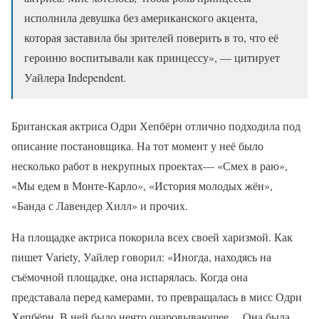
исполнила девушка без американского акцента,
которая заставила бы зрителей поверить в то, что её
героиню воспитывали как принцессу», — цитирует
Уайлера Independent.
Британская актриса Одри Хепбёрн отлично подходила под
описание постановщика. На тот момент у неё было
несколько работ в некрупных проектах— «Смех в раю»,
«Мы едем в Монте-Карло», «История молодых жён»,
«Банда с Лавендер Хилл» и прочих.
На площадке актриса покорила всех своей харизмой. Как
пишет Variety, Уайлер говорил: «Иногда, находясь на
съёмочной площадке, она испарялась. Когда она
представала перед камерами, то превращалась в мисс Одри
Хепбёрн. В ней было нечто очаровывающее… Она была