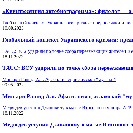
«Квинтэссенция автобиографизма»: филолог — о
Глобальный контекст Украинского кризиса: предпосылки и пос
10.08.2023
Глобальный контекст Украинского кризиса: пред
ТАСС: ВСУ ударили по точке сбора переезжающих жителей Хе
18.11.2022
ТАСС: ВСУ ударили по точке сбора переезжающи
Мишари Рашид Аль-Афаси: певец исламской “музыки”
09.05.2022
Мишари Рашид Аль-Афаси: певец исламской “м
Медведев уступил Джоковичу в матче Итогового турнира ATP
18.11.2022
Медведев уступил Джоковичу в матче Итогового