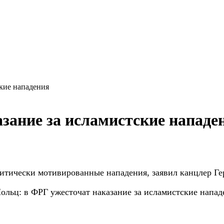
кие нападения
зание за исламистские нападе
олитически мотивированные нападения,
заявил канцлер Г