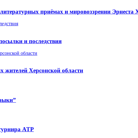
 литературных приёмах и мировоззрении Эрнеста 
ледствия
посылки и последствия
рсонской области
х жителей Херсонской области
узыки”
 турнира ATP