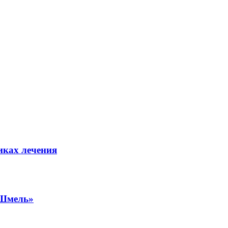
иках лечения
«Шмель»