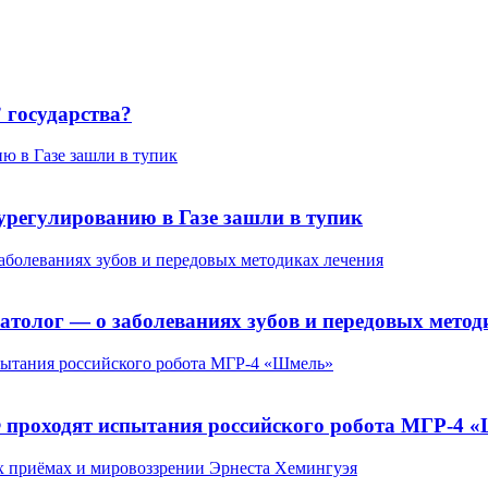
 государства?
ю в Газе зашли в тупик
урегулированию в Газе зашли в тупик
заболеваниях зубов и передовых методиках лечения
матолог — о заболеваниях зубов и передовых метод
пытания российского робота МГР-4 «Шмель»
Ф проходят испытания российского робота МГР-4 
х приёмах и мировоззрении Эрнеста Хемингуэя