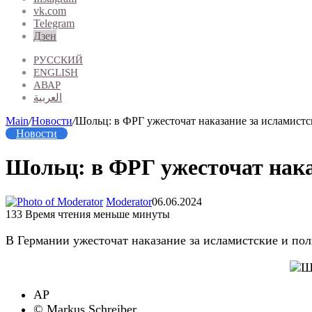
vk.com
Telegram
Дзен
РУССКИЙ
ENGLISH
АВАР
العربية
Main
/
Новости
/
Шольц: в ФРГ ужесточат наказание за исламистс
Новости
Шольц: в ФРГ ужесточат нака
Moderator
06.06.2024
133
Время чтения меньше минуты
В Германии ужесточат наказание за исламистские и п
AP
© Markus Schreiber