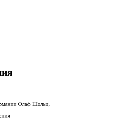
ния
ермании Олаф Шольц.