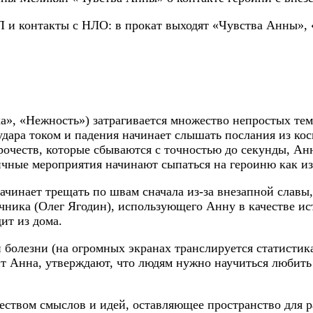
», «Нежность») затрагивается множество непростых те
 удара током и падения начинает слышать послания из к
ророчеств, которые сбываются с точностью до секунды, А
ичные мероприятия начинают сыпаться на героиню как из
ачинает трещать по швам сначала из-за внезапной славы
ника (Олег Ягодин), использующего Анну в качестве ист
ит из дома.
болезни (на огромных экранах транслируется статистика
т Анна, утверждают, что людям нужно научиться любить д
ством смыслов и идей, оставляющее пространство для р