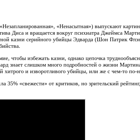
(«Незапланированная», «Ненасытная») выпускают картин
тива Диса и вращается вокруг психиатра Джеймса Марти
ртной казни серийного убийцы Эдварда (Шон Патрик Флэ
бийства.
мие, чтобы избежать казни, однако цепочка труднообъяс
двард знает слишком много подробностей о жизни Мартина
й хитрого и изворотливого убийцы, или же с чем-то по-
ла 35% «свежести» от критиков, но зрительский рейтинг,