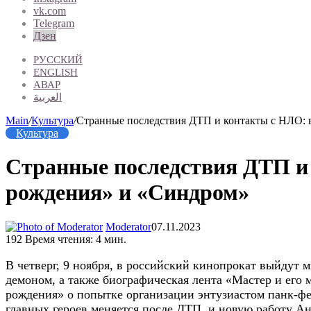
vk.com
Telegram
Дзен
РУССКИЙ
ENGLISH
АВАР
العربية
Main
/
Культура
/
Странные последствия ДТП и контакты с НЛО: 
Культура
Странные последствия ДТП и 
рождения» и «Синдром»
Moderator
07.11.2023
192
Время чтения: 4 мин.
В четверг, 9 ноября, в российский кинопрокат выйдут
демоном, а также биографическая лента «Мастер и его 
рождения» о попытке организации энтузиастом панк-фе
главных героев меняется после ДТП, и новую работу А