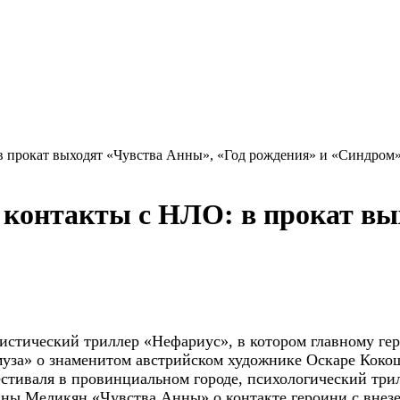
в прокат выходят «Чувства Анны», «Год рождения» и «Синдром
контакты с НЛО: в прокат вы
 мистический триллер «Нефариус», в
котором главному ге
муза» о знаменитом австрийском художнике Оскаре Кокош
стиваля в провинциальном городе, психологический трил
нны Меликян «Чувства Анны» о контакте героини с внез