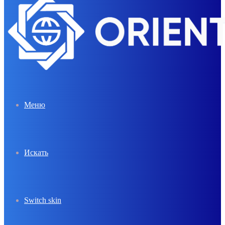
Меню
Искать
Switch skin