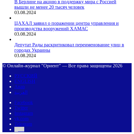
В Берлине на акцию в поддержку мира с Россией
вышли не менее 20 тысяч человек
03.08.2024
ЦАХАЛ заявил о поражении центра управления и
производства вооружений ХАМАС
03.08.2024
Депутат Рады раскритиковал переименование улиц в
городах Украины
03.08.2024
© Онлайн-журнал "Ориент" — Все права защищены 2026
РУССКИЙ
ENGLISH
Авар
العربية
Facebook
Twitter
Instagram
vk.com
Telegram
Дзен