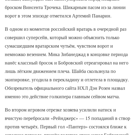
броском Винсента Трочека. Шикарным пасом из-за линии
ворот в этом эпизоде отметился Артемий Панарин.
В одном из моментов российский вратарь в очередной раз
совершил суперсейв, который можно объяснить только
сумасшедшим вратарским чутьём, чувством ворот и
немножко везением. Мика Зибанеджад в концовке периода
нанёс классный бросок и Бобровский отреагировал на него
лишь лёгким движением плеча. Шайба скользнула по
экипировке, угодила в перекладину и отлетела в площадку.
Обозреватель официального сайта НХЛ Дэн Розен назвал
именно это действие голкипера главным сейвом матча.
Во втором игровом отрезке хозяева усилили натиск и
вчистую перебросали «Рейнджерс» — 15 попаданий в створ
против четырёх. Первый гол «Пантерз» состоялся ближе к
середине периода, причём голевую атаку начал Бобровский