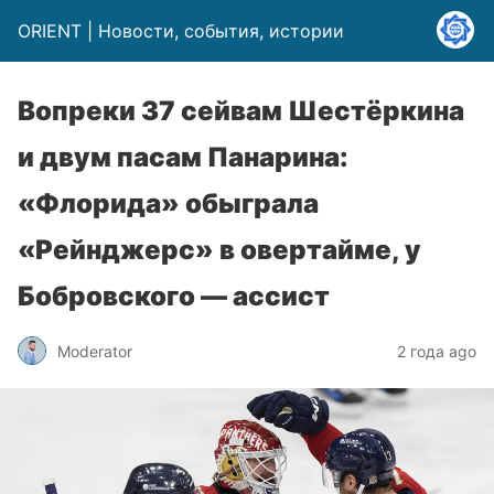
ORIENT | Новости, события, истории
Вопреки 37 сейвам Шестёркина
и двум пасам Панарина:
«Флорида» обыграла
«Рейнджерс» в овертайме, у
Бобровского — ассист
Moderator
2 года ago