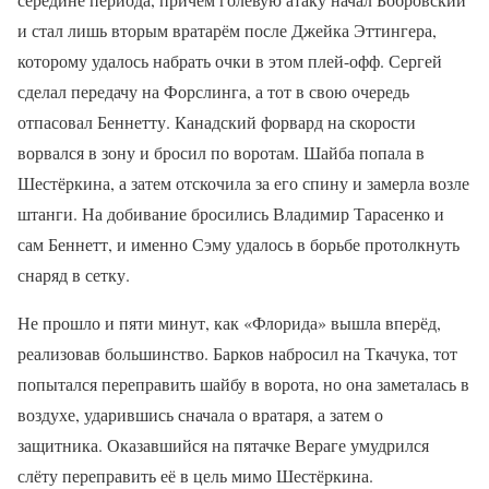
и стал лишь вторым вратарём после Джейка Эттингера,
которому удалось набрать очки в этом плей-офф. Сергей
сделал передачу на Форслинга, а тот в свою очередь
отпасовал Беннетту. Канадский форвард на скорости
ворвался в зону и бросил по воротам. Шайба попала в
Шестёркина, а затем отскочила за его спину и замерла возле
штанги. На добивание бросились Владимир Тарасенко и
сам Беннетт, и именно Сэму удалось в борьбе протолкнуть
снаряд в сетку.
Не прошло и пяти минут, как «Флорида» вышла вперёд,
реализовав большинство. Барков набросил на Ткачука, тот
попытался переправить шайбу в ворота, но она заметалась в
воздухе, ударившись сначала о вратаря, а затем о
защитника. Оказавшийся на пятачке Вераге умудрился
слёту переправить её в цель мимо Шестёркина.