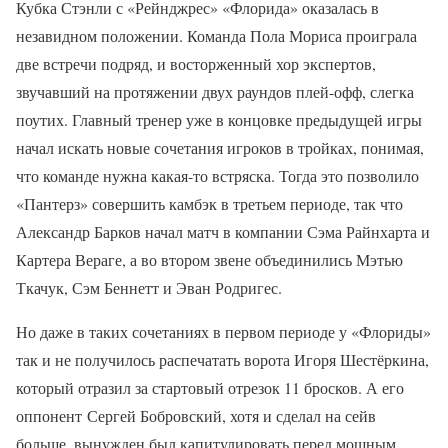
Кубка Стэнли с «Рейнджрес» «Флорида» оказалась в
незавидном положении. Команда Пола Мориса проиграла
две встречи подряд, и восторженный хор экспертов,
звучавший на протяжении двух раундов плей-офф, слегка
поутих. Главный тренер уже в концовке предыдущей игры
начал искать новые сочетания игроков в тройках, понимая,
что команде нужна какая-то встряска. Тогда это позволило
«Пантерз» совершить камбэк в третьем периоде, так что
Александр Барков начал матч в компании Сэма Райнхарта и
Картера Вераге, а во втором звене объединились Мэтью
Ткачук, Сэм Беннетт и Эван Родригес.
Но даже в таких сочетаниях в первом периоде у «Флориды»
так и не получилось распечатать ворота Игоря Шестёркина,
который отразил за стартовый отрезок 11 бросков. А его
оппонент Сергей Бобровский, хотя и сделал на сейв
больше, вынужден был капитулировать перед мощным