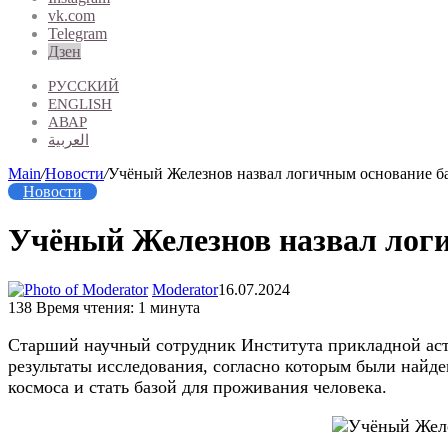
vk.com
Telegram
Дзен
РУССКИЙ
ENGLISH
АВАР
العربية
Main
/
Новости
/
Учёный Железнов назвал логичным основание ба
Новости
Учёный Железнов назвал логи
Moderator
16.07.2024
138
Время чтения: 1 минута
Старший научный сотрудник Института прикладной а
результаты исследования, согласно которым были найд
космоса и стать базой для проживания человека.