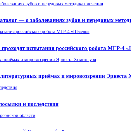
заболеваниях зубов и передовых методиках лечения
матолог — о заболеваниях зубов и передовых метод
пытания российского робота МГР-4 «Шмель»
Ф проходят испытания российского робота МГР-4 
х приёмах и мировоззрении Эрнеста Хемингуэя
 литературных приёмах и мировоззрении Эрнеста 
ледствия
посылки и последствия
рсонской области