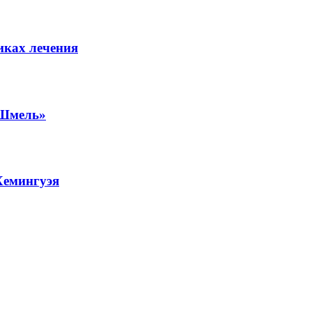
иках лечения
«Шмель»
Хемингуэя