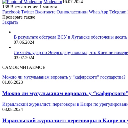
Moderator
16.07.2024
138
Время чтения: 1 минута
Facebook
Twitter
Вконтакте
Одноклассники
WhatsApp
Telegram
Проверьте также
Закрыть
В результате обстрела ВСУ в Луганске обесточены десят
07.06.2024
Лихачёв: удар по Энергодару показал, что Киев не нам
03.07.2024
САМОЕ ЧИТАЕМОЕ
Можно ли мусульманам воровать у “кафирского” государства?
01.06.2023
Можно ли мусульманам воровать у “кафирского”
Израильский журналист: переговоры в Каире по урегулировани
03.08.2024
Израильский журналист: переговоры в Каире по 