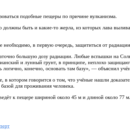
азоваться подобные пещеры по причине вулканизма.
то должны быть и какие-то жерла, из которых лава вылив
е необходимо, в первую очередь, защититься от радиации
таточно большую дозу радиации. Любые вспышки на Солн
сианский и лунный грунт, в принципе, неплохо защищают
ь логично, конечно, основать там базу», — объяснил учё
, в котором говорится о том, что учёные нашли доказат
 базой для проживания человека.
ведёт к пещере шириной около 45 м и длиной около 77 м
перт