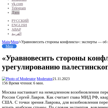
vk.com
Telegram
Дзен
РУССКИЙ
ENGLISH
АВАР
العربية
Main
/
Мир
/
«Уравновесить стороны конфликта»: эксперты — об
Мир
«Уравновесить стороны конф
урегулированию палестинског
Moderator
21.11.2023
156
Время чтения: 6 мин.
Москва настаивает на немедленном возобновлении пер
России Сергей Лавров. Как считает глава МИД РФ, ква
США. С точки зрения Лаврова, для возобновления пер
играть арабские страны. По словам экспертов, вовлеч