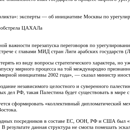
е обстрела ЦАХАЛа
ой важности перезапуска переговоров по урегулировани
стрече с главами МИД стран Лиги арабских государств (
терять из виду вопросы стратегического характера, но у
апуску мирного процесса на той международно признанно
мирной инициативы 2002 года», — сказал министр инос
дание независимого целостного и суверенного палестинс
х дел РФ, такая Палестина будет существовать в мире с
буется сформировать «коллективный дипломатический ме
Востока.
одных посредников в составе ЕС, ООН, РФ и США был 
. В результате данная структура не смогла помешать эск