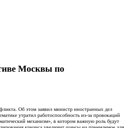
тиве Москвы по
нфликта. Об этом заявил министр иностранных дел
ематике утратил работоспособность из-за провокаций
матический механизм», в котором важную роль будут
гулирования кризиса увеличит шансы на приемлемое для