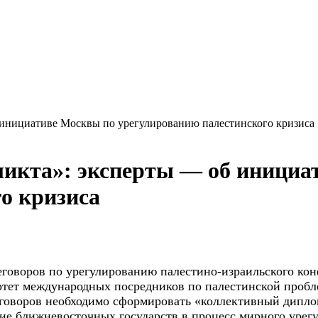
 инициативе Москвы по урегулированию палестинского кризиса
ликта»: эксперты — об инициа
о кризиса
еговоров по урегулированию
палестино-израильского ко
ртет международных посредников по палестинской пробл
еговоров необходимо сформировать «коллективный дипло
ение ближневосточных государств в процесс мирного уре