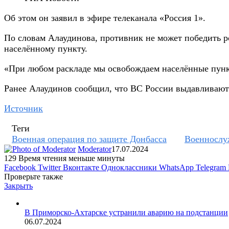
Об этом он заявил в эфире телеканала «Россия 1».
По словам Алаудинова, противник не может победить р
населённому пункту.
«При любом раскладе мы освобождаем населённые пунк
Ранее Алаудинов сообщил, что ВС России выдавливают
Источник
Теги
Военная операция по защите Донбасса
Военносл
Moderator
17.07.2024
129
Время чтения меньше минуты
Facebook
Twitter
Вконтакте
Одноклассники
WhatsApp
Telegram
Проверьте также
Закрыть
В Приморско-Ахтарске устранили аварию на подстанции
06.07.2024