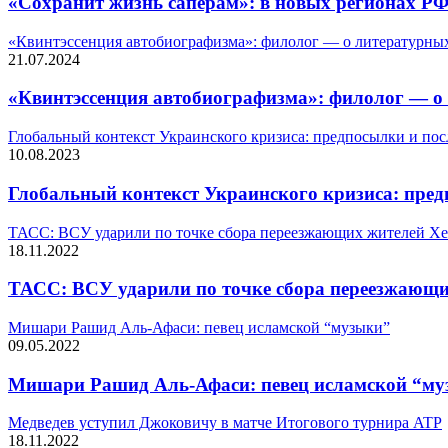
«Сохранит жизнь сапёрам»: в новых регионах Р
«Квинтэссенция автобиографизма»: филолог — о литературны
21.07.2024
«Квинтэссенция автобиографизма»: филолог — о
Глобальный контекст Украинского кризиса: предпосылки и пос
10.08.2023
Глобальный контекст Украинского кризиса: пред
ТАСС: ВСУ ударили по точке сбора переезжающих жителей Хе
18.11.2022
ТАСС: ВСУ ударили по точке сбора переезжающи
Мишари Рашид Аль-Афаси: певец исламской “музыки”
09.05.2022
Мишари Рашид Аль-Афаси: певец исламской “м
Медведев уступил Джоковичу в матче Итогового турнира ATP
18.11.2022