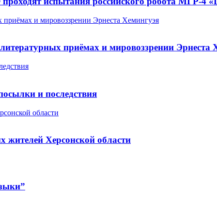
Ф проходят испытания российского робота МГР-4 
х приёмах и мировоззрении Эрнеста Хемингуэя
 литературных приёмах и мировоззрении Эрнеста 
ледствия
посылки и последствия
рсонской области
х жителей Херсонской области
узыки”