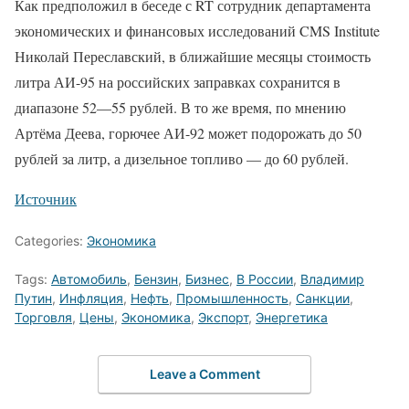
Как предположил в беседе с RT сотрудник департамента
экономических и финансовых исследований CMS Institute
Николай Переславский, в ближайшие месяцы стоимость
литра АИ-95 на российских заправках сохранится в
диапазоне 52—55 рублей. В то же время, по мнению
Артёма Деева, горючее АИ-92 может подорожать до 50
рублей за литр, а дизельное топливо — до 60 рублей.
Источник
Categories:
Экономика
Tags:
Автомобиль
,
Бензин
,
Бизнес
,
В России
,
Владимир
Путин
,
Инфляция
,
Нефть
,
Промышленность
,
Санкции
,
Торговля
,
Цены
,
Экономика
,
Экспорт
,
Энергетика
Leave a Comment