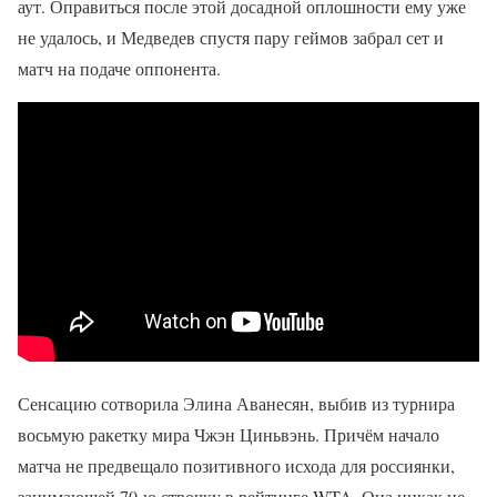
аут. Оправиться после этой досадной оплошности ему уже
не удалось, и Медведев спустя пару геймов забрал сет и
матч на подаче оппонента.
Сенсацию сотворила Элина Аванесян, выбив из турнира
восьмую ракетку мира Чжэн Циньвэнь. Причём начало
матча не предвещало позитивного исхода для россиянки,
занимающей 70-ю строчку в рейтинге WTA. Она никак не