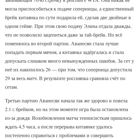
могла приспособиться к подаче соперницы, а единственный
брейк китаянка по сути подарила ей, сделав две двойные в
одном гейме. При этом свою подачу Элина отдала дважды,
что не позволило зацепиться даже за тай-брейк. Но всё
поменялось во второй партии. Аванесян стала лучше
попадать первым мячом, а китаянка задёргалась и стала
допускать слишком много невынужденных ошибок. За сет у
неё их накопилось 26 — при том, что соперница допустила
29 за весь матч. В результате россиянка сравняла счёт по
сетам.
Третью партию Аванесян начала так же здорово и повела
2:1 с брейком, но на этом моменте игра была остановлена
из-за дождя. Возобновления матча теннисисткам пришлось
ждать 4,5 часа, а после перерыва китаянке удалось
постепенно справиться с проблемами и совершить