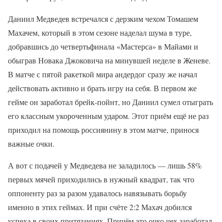
Даниил Медведев встречался с дерзким чехом Томашем
Махачем, который в этом сезоне наделал шума в туре,
добравшись до четвертьфинала «Мастерса» в Майами и
обыграв Новака Джоковича на минувшей неделе в Женеве.
В матче с пятой ракеткой мира андердог сразу же начал
действовать активно и брать игру на себя. В первом же
гейме он заработал брейк-пойнт, но Даниил сумел отыграть
его классным укороченным ударом. Этот приём ещё не раз
приходил на помощь россиянину в этом матче, принося
важные очки.
А вот с подачей у Медведева не заладилось — лишь 58%
первых мячей приходились в нужный квадрат, так что
оппоненту раз за разом удавалось навязывать борьбу
именно в этих геймах. И при счёте 2:2 Махач добился
успеха в своих притязаниях. Причём это очко чех заработал