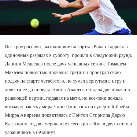
Все трое россиян, выходившие на корты «Ролан Гаррос» в
одиночных разрядах в субботу, прошли в следующий раунд.
Даниил Медведев после двух успешных сетов с Томашем
Махачем полностью провалил третий и проиграл свою
подачу на старте четвёртого, но сумел вернуться в игру и
довести её до победы. Элина Аванесян отдала две подачи в
решающей партии, подавая на матч, но всё-таки дожала
восьмую ракетку мира Чжэн Циньвэнь на супер тай-брейке.
Мирра Андреева поквиталась с Пэйтон Стирнс за Дарью
Касаткину, отдав американке всего три гейма в двух сетах и
уложившись в 69 минут.