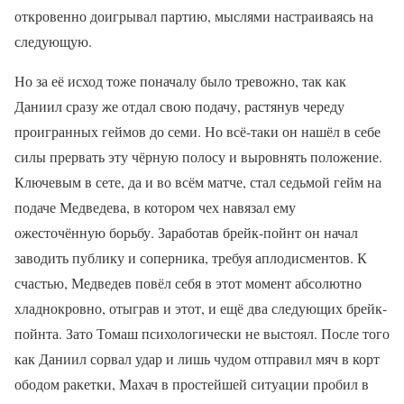
откровенно доигрывал партию, мыслями настраиваясь на
следующую.
Но за её исход тоже поначалу было тревожно, так как
Даниил сразу же отдал свою подачу, растянув череду
проигранных геймов до семи. Но всё-таки он нашёл в себе
силы прервать эту чёрную полосу и выровнять положение.
Ключевым в сете, да и во всём матче, стал седьмой гейм на
подаче Медведева, в котором чех навязал ему
ожесточённую борьбу. Заработав брейк-пойнт он начал
заводить публику и соперника, требуя аплодисментов. К
счастью, Медведев повёл себя в этот момент абсолютно
хладнокровно, отыграв и этот, и ещё два следующих брейк-
пойнта. Зато Томаш психологически не выстоял. После того
как Даниил сорвал удар и лишь чудом отправил мяч в корт
ободом ракетки, Махач в простейшей ситуации пробил в