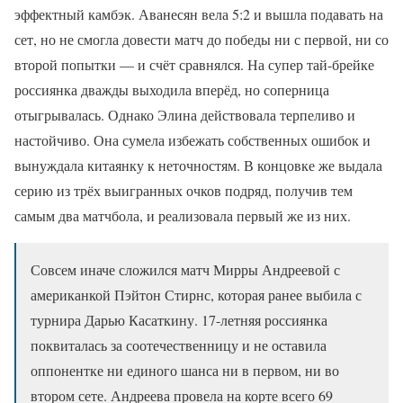
эффектный камбэк. Аванесян вела 5:2 и вышла подавать на
сет, но не смогла довести матч до победы ни с первой, ни со
второй попытки — и счёт сравнялся. На супер тай-брейке
россиянка дважды выходила вперёд, но соперница
отыгрывалась. Однако Элина действовала терпеливо и
настойчиво. Она сумела избежать собственных ошибок и
вынуждала китаянку к неточностям. В концовке же выдала
серию из трёх выигранных очков подряд, получив тем
самым два матчбола, и реализовала первый же из них.
Совсем иначе сложился матч Мирры Андреевой с
американкой Пэйтон Стирнс, которая ранее выбила с
турнира Дарью Касаткину. 17-летняя россиянка
поквиталась за соотечественницу и не оставила
оппонентке ни единого шанса ни в первом, ни во
втором сете. Андреева провела на корте всего 69