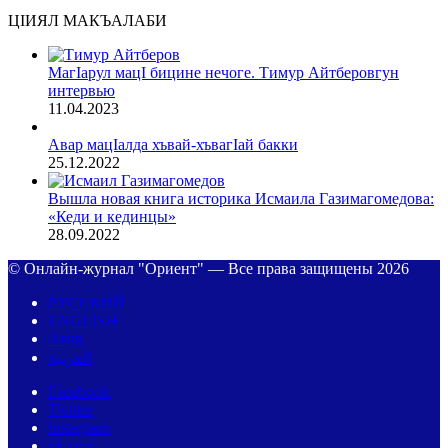
ЦIИЯЛ МАКЪАЛАБИ
МагIарул мацI бицине нечоге. Тимур Айтберовгун
интервью
11.04.2023
Авар мацIалда хъвай-хъвагIай бакки
25.12.2022
Вышла новая книга историка Исмаила Газимагомедова:
«Кеди и кединцы»
28.09.2022
© Онлайн-журнал "Ориент" — Все права защищены 2026
РУССКИЙ
ENGLISH
Авар
العربية
Facebook
Twitter
Instagram
vk.com