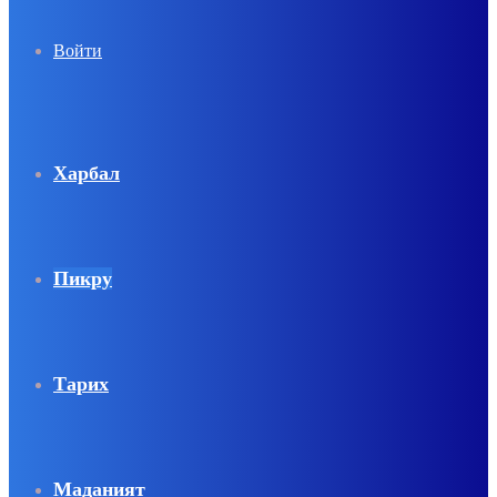
Войти
Харбал
Пикру
Тарих
Маданият