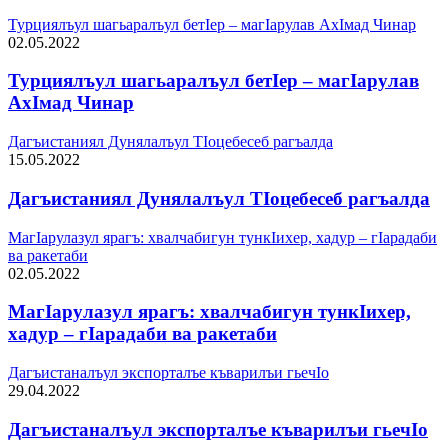
Турциялъул шагьаралъул бетIер – магIарулав АхIмад Чинар
02.05.2022
Турциялъул шагьаралъул бетIер – магIарулав
АхIмад Чинар
Дагъистаниял Дунялалъул ТIоцебесеб рагъалда
15.05.2022
Дагъистаниял Дунялалъул ТIоцебесеб рагъалда
МагIарулазул ярагъ: хвалчабигун тункIихер, хадур – гIарадаби
ва ракетаби
02.05.2022
МагIарулазул ярагъ: хвалчабигун тункIихер,
хадур – гIарадаби ва ракетаби
Дагъистаналъул экспорталъе къварилъи гьечIо
29.04.2022
Дагъистаналъул экспорталъе къварилъи гьечIо