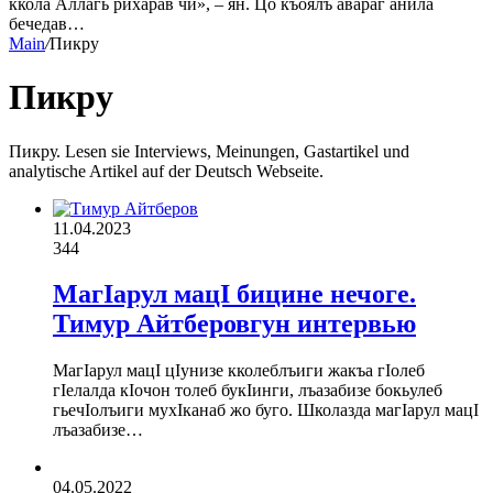
ккола Аллагь рихарав чи», – ян. Цо къоялъ авараг анила
бечедав…
Main
/
Пикру
Пикру
Пикру. Lesen sie Interviews, Meinungen, Gastartikel und
analytische Artikel auf der Deutsch Webseite.
11.04.2023
344
МагIарул мацI бицине нечоге.
Тимур Айтберовгун интервью
МагIарул мацI цIунизе кколеблъиги жакъа гIолеб
гIелалда кIочон толеб букIинги, лъазабизе бокьулеб
гьечIолъиги мухIканаб жо буго. Школазда магIарул мацI
лъазабизе…
04.05.2022