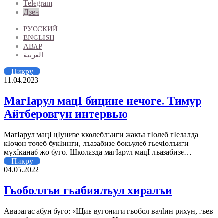
Telegram
Дзен
РУССКИЙ
ENGLISH
АВАР
العربية
Пикру
11.04.2023
МагIарул мацI бицине нечоге. Тимур
Айтберовгун интервью
МагIарул мацI цIунизе кколеблъиги жакъа гIолеб гIелалда
кIочон толеб букIинги, лъазабизе бокьулеб гьечIолъиги
мухIканаб жо буго. Школазда магIарул мацI лъазабизе…
Пикру
04.05.2022
Гьоболлъи гьабиялъул хиралъи
Аварагас абун буго: «Щив вугониги гьобол вачIин рихун, гьев