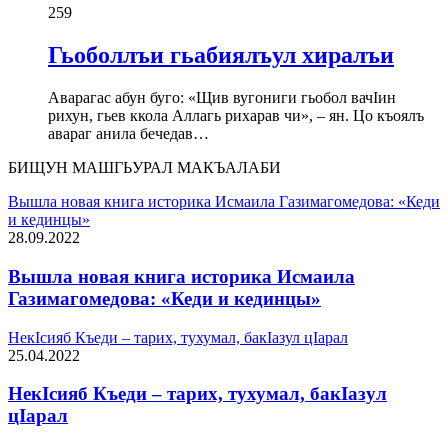
259
Гьоболлъи гьабиялъул хиралъи
Аварагас абун буго: «Щив вугониги гьобол вачIин
рихун, гьев ккола Аллагь рихарав чи», – ян. Цо къоялъ
авараг анила бечедав…
БИЩУН МАШГЬУРАЛ МАКЪАЛАБИ
Вышла новая книга историка Исмаила Газимагомедова: «Кеди
и кединцы»
28.09.2022
Вышла новая книга историка Исмаила
Газимагомедова: «Кеди и кединцы»
НекIсияб Къеди – тарих, тухумал, бакIазул цIарал
25.04.2022
НекIсияб Къеди – тарих, тухумал, бакIазул
цIарал