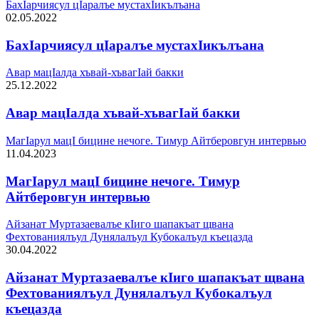
БахIарчиясул цIаралъе мустахIикълъана
02.05.2022
БахIарчиясул цIаралъе мустахIикълъана
Авар мацIалда хъвай-хъвагIай бакки
25.12.2022
Авар мацIалда хъвай-хъвагIай бакки
МагIарул мацI бицине нечоге. Тимур Айтберовгун интервью
11.04.2023
МагIарул мацI бицине нечоге. Тимур
Айтберовгун интервью
Айзанат Муртазаевалъе кIиго шапакъат щвана
Фехтованиялъул Дунялалъул Кубокалъул къецазда
30.04.2022
Айзанат Муртазаевалъе кIиго шапакъат щвана
Фехтованиялъул Дунялалъул Кубокалъул
къецазда