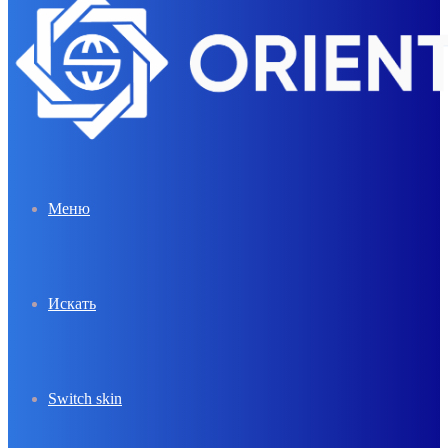
Меню
Искать
Switch skin