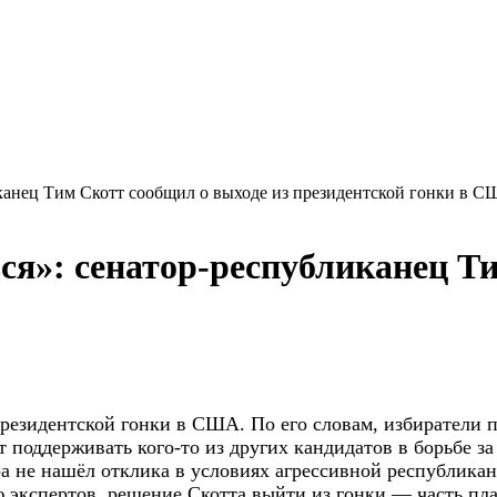
иканец Тим Скотт сообщил о выходе из президентской гонки в 
ся»: сенатор-республиканец Т
президентской гонки в США. По его словам,
избиратели п
ет поддерживать кого-то из других кандидатов в борьбе 
не нашёл отклика в условиях агрессивной республиканс
экспертов, решение Скотта выйти из гонки — часть пла