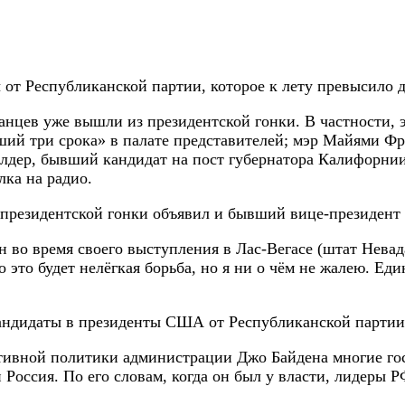
 от Республиканской партии, которое к лету превысило 
нцев уже вышли из президентской гонки. В частности, 
й три срока» в палате представителей; мэр Майями Фрэ
лдер, бывший кандидат на пост губернатора Калифорнии 
лка на радио.
из президентской гонки объявил и бывший вице-президе
н во время своего выступления в Лас-Вегасе (штат Невад
 это будет нелёгкая борьба, но я ни о чём не жалею. Еди
андидаты в президенты США от Республиканской партии
ективной политики администрации Джо Байдена многие го
 Россия. По его словам, когда он был у власти, лидеры 