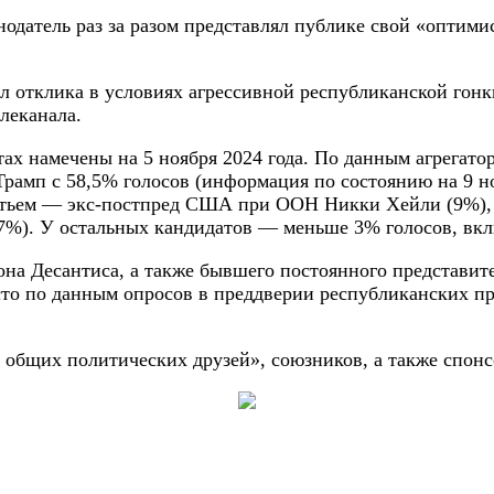
нодатель раз за разом представлял публике свой «оптим
отклика в условиях агрессивной республиканской гонки
леканала.
намечены на 5 ноября 2024 года. По данным агрегатора 
рамп с 58,5% голосов (информация по состоянию на 9 но
ретьем — экс-постпред США при ООН Никки Хейли (9%), 
7%). У остальных кандидатов — меньше 3% голосов, вкл
Рона Десантиса, а также бывшего постоянного предста
то по данным опросов в преддверии республиканских п
о общих политических друзей», союзников, а также спонс