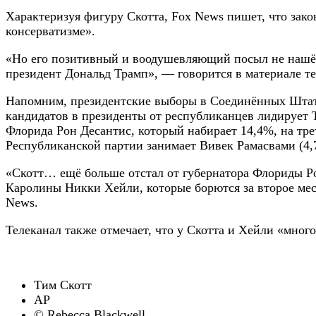
Характеризуя фигуру Скотта, Fox News пишет, что зако
консерватизме».
«Но его позитивный и воодушевляющий посыл не нашёл 
президент Дональд Трамп», — говорится в материале те
Напомним, президентские выборы в Соединённых Штатах 
кандидатов в президенты от республиканцев лидирует Т
Флорида Рон Десантис, который набирает 14,4%, на т
Республиканской партии занимает Вивек Рамасвами (4,
«Скотт… ещё больше отстал от губернатора Флориды 
Каролины Никки Хейли, которые борются за второе мес
News.
Телеканал также отмечает, что у Скотта и Хейли «мног
Тим Скотт
AP
© Rebecca Blackwell