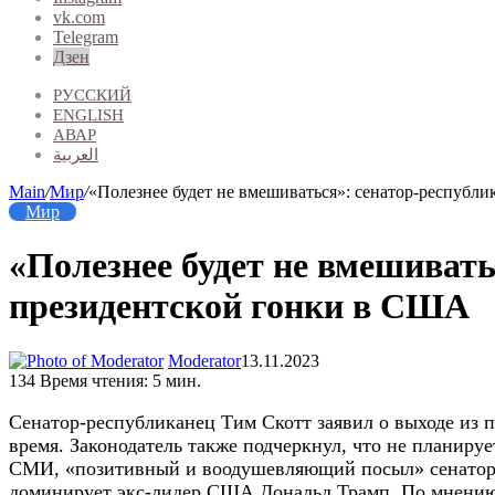
vk.com
Telegram
Дзен
РУССКИЙ
ENGLISH
АВАР
العربية
Main
/
Мир
/
«Полезнее будет не вмешиваться»: сенатор-республ
Мир
«Полезнее будет не вмешивать
президентской гонки в США
Moderator
13.11.2023
134
Время чтения: 5 мин.
Сенатор-республиканец Тим Скотт заявил о выходе из 
время. Законодатель также подчеркнул, что не планиру
СМИ, «позитивный и воодушевляющий посыл» сенатора 
доминирует экс-лидер США Дональд Трамп. По мнению 