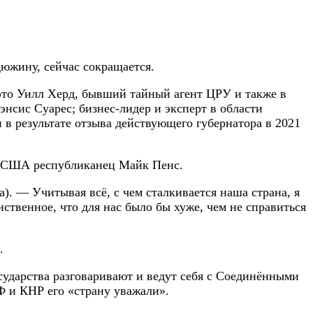
дюжину, сейчас сокращается.
это Уилл Херд, бывший тайный агент ЦРУ и также в
нсис Суарес; бизнес-лидер и эксперт в области
в результате отзыва действующего губернатора в 2021
нт США республиканец Майк Пенс.
а). — Учитывая всё, с чем сталкивается наша страна, я
нственное, что для нас было бы хуже, чем не справиться
.
сударства разговаривают и ведут себя с Соединёнными
РФ и КНР его «страну уважали».