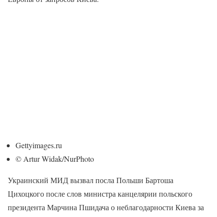
Gettyimages.ru
© Artur Widak/NurPhoto
Украинский МИД вызвал посла Польши Бартоша
Цихоцкого после слов министра канцелярии польского
президента Марчина Пшидача о неблагодарности Киева за