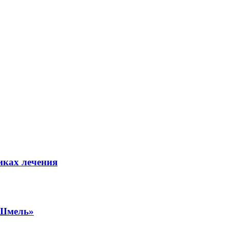
иках лечения
«Шмель»