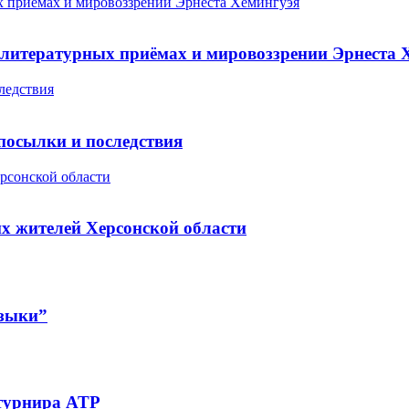
х приёмах и мировоззрении Эрнеста Хемингуэя
 литературных приёмах и мировоззрении Эрнеста 
ледствия
посылки и последствия
рсонской области
х жителей Херсонской области
узыки”
 турнира ATP