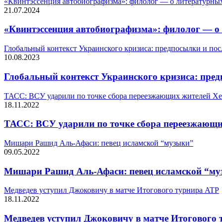
«Квинтэссенция автобиографизма»: филолог — о литературны
21.07.2024
«Квинтэссенция автобиографизма»: филолог — о
Глобальный контекст Украинского кризиса: предпосылки и пос
10.08.2023
Глобальный контекст Украинского кризиса: пред
ТАСС: ВСУ ударили по точке сбора переезжающих жителей Хе
18.11.2022
ТАСС: ВСУ ударили по точке сбора переезжающи
Мишари Рашид Аль-Афаси: певец исламской “музыки”
09.05.2022
Мишари Рашид Аль-Афаси: певец исламской “м
Медведев уступил Джоковичу в матче Итогового турнира ATP
18.11.2022
Медведев уступил Джоковичу в матче Итогового