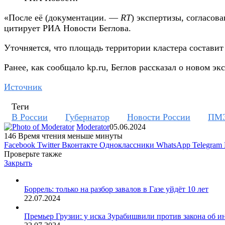
«После её (документации. —
RT
) экспертизы, согласов
цитирует РИА Новости Беглова.
Уточняется, что площадь территории кластера составит 
Ранее, как сообщало kp.ru, Беглов рассказал о новом 
Источник
Теги
В России
Губернатор
Новости России
ПМ
Moderator
05.06.2024
146
Время чтения меньше минуты
Facebook
Twitter
Вконтакте
Одноклассники
WhatsApp
Telegram
Проверьте также
Закрыть
Боррель: только на разбор завалов в Газе уйдёт 10 лет
22.07.2024
Премьер Грузии: у иска Зурабишвили против закона об и